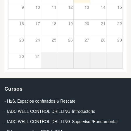
9
10
11
12
13
14
15
16
17
18
19
20
21
22
23
24
25
26
27
28
29
30
31
Cursos
- H2S, Espacios confinados & Rescate
- IADC WELL CONTROL DRILLING-Introductorio
- IADC WELL CONTROL DRILLING-Supervisor/Fundamental