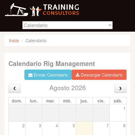
Inicio
Calendario
Calendario Rig Management
Enviar Calendario
Descargar Calendario
Agosto 2026
dom.
lun.
mar.
mié.
jue.
vie.
sáb.
1
2
3
4
5
6
7
8