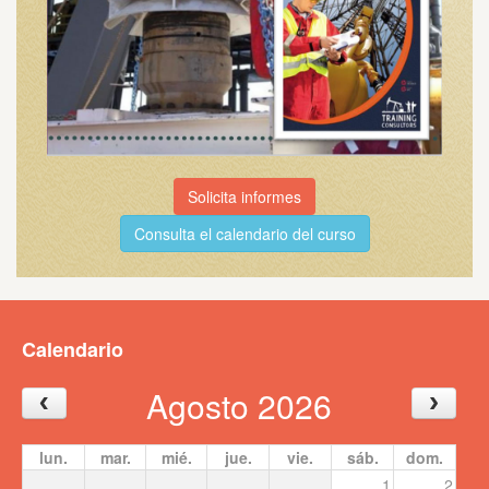
Solicita informes
Consulta el calendario del curso
Calendario
Agosto 2026
lun.
mar.
mié.
jue.
vie.
sáb.
dom.
1
2