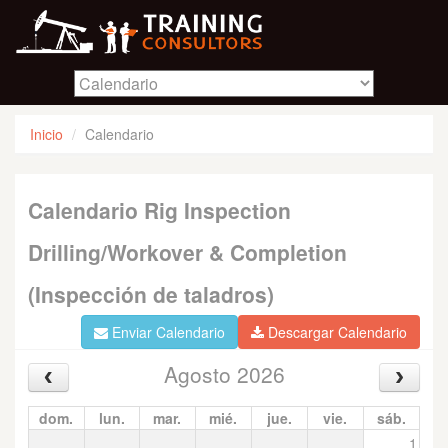
Inicio
Calendario
Calendario Rig Inspection
Drilling/Workover & Completion
(Inspección de taladros)
Enviar Calendario
Descargar Calendario
Agosto 2026
dom.
lun.
mar.
mié.
jue.
vie.
sáb.
1