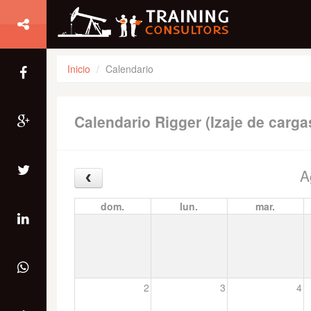
Inicio
Calendario
Calendario Rigger (Izaje de carga
A
dom.
lun.
mar.
2
3
4