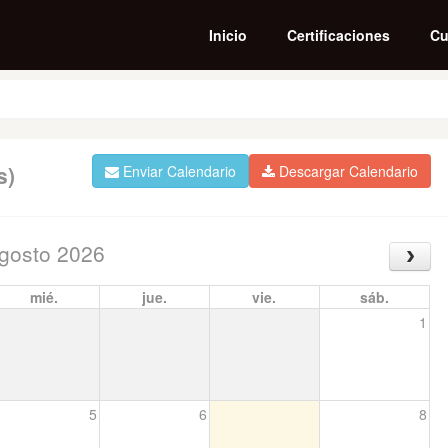
Inicio
Certificaciones
Cu
s)
Enviar Calendario
Descargar Calendario
gosto 2026
mié.
jue.
vie.
sáb.
1
5
6
7
8